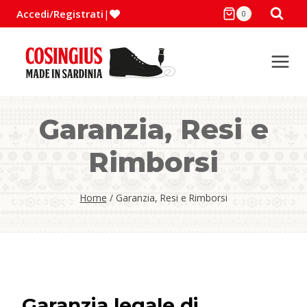
Salta
Accedi/Registrati
|
0
al
contenuto
Garanzia, Resi e
Rimborsi
Home
/
Garanzia, Resi e Rimborsi
Garanzia legale di