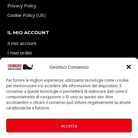
Privacy Policy
Cookie Policy (UE)
IL MIO ACCOUNT
Il mio account
I miei ordini
Carrello
Gestisci Consenso
SEGUICI
Per fornire le migliori esperienze, utilizziamo tecnologie come i cookie
per memorizzare e/o accedere alle informazioni del dispositivo. Il
consenso a queste tecnologie ci permetterà di elaborare dati come il
comportamento di navigazione o ID unici su questo sito. Non
acconsentire o ritirare il consenso può influire negativamente su alcune
caratteristiche e funzioni.
P.Iva 03705770927 – REA: CA-292403 presso Camera
di Commercio Industria Artigianato e Agricoltura di
Accetta
Cagliari.