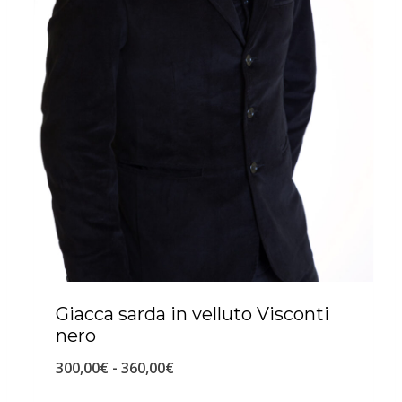
,
.
0
0
€
.
Giacca sarda in velluto Visconti
nero
F
300,00
€
-
360,00
€
a