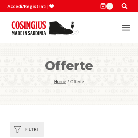
Salta
Accedi/Registrati
|
0
al
contenuto
Offerte
Home
/
Offerte