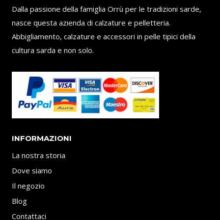
Dalla passione della famiglia Orrù per le tradizioni sarde,
g
u
nasce questa azienda di calzature e pelletteria.
i
a
Abbigliamento, calzature e accessori in pelle tipici della
n
l
cultura sarda e non solo.
a
e
l
è
e
:
e
2
r
0
a
0
INFORMAZIONI
:
,
La nostra storia
2
0
Dove siamo
7
0
Il negozio
Blog
0
€
Contattaci
,
.