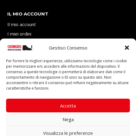
IL MIO ACCOUNT
Il mio account
I miei ordini
Carrello
Gestisci Consenso
SEGUICI
Per fornire le migliori esperienze, utilizziamo tecnologie come i cookie
per memorizzare e/o accedere alle informazioni del dispositivo. Il
consenso a queste tecnologie ci permetterà di elaborare dati come il
comportamento di navigazione o ID unici su questo sito. Non
acconsentire o ritirare il consenso può influire negativamente su alcune
caratteristiche e funzioni.
P.Iva 03705770927 – REA: CA-292403 presso Camera
di Commercio Industria Artigianato e Agricoltura di
Accetta
Cagliari.
Nega
Visualizza le preferenze