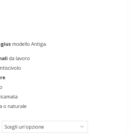
ngius
modello Antiga.
nali
da lavoro
ntiscivolo
ore
no
ricamata
ra o naturale