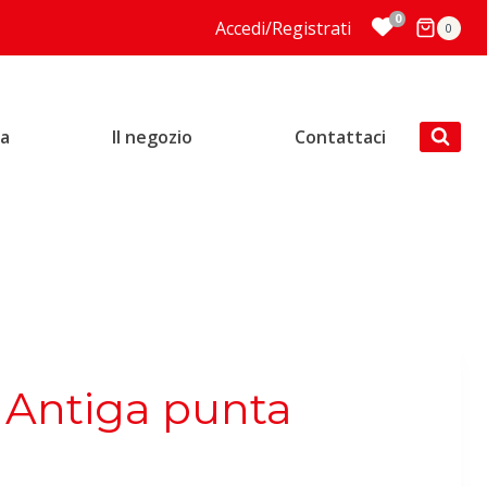
0
Accedi/Registrati
0
ia
Il negozio
Contattaci
 Antiga punta