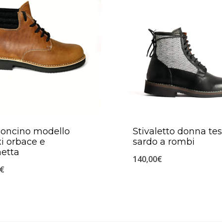
poncino modello
Stivaletto donna te
i orbace e
sardo a rombi
etta
140,00
€
€