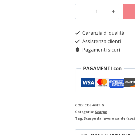
Cosingius
Antiga
Alternative:
punta
Garanzia di qualità
quadrata
Assistenza clienti
quantità
Pagamenti sicuri
PAGAMENTI con
COD:
COS-ANTIG
Categoria:
Scarpe
Tag:
Scarpe da lavoro sarde (cos