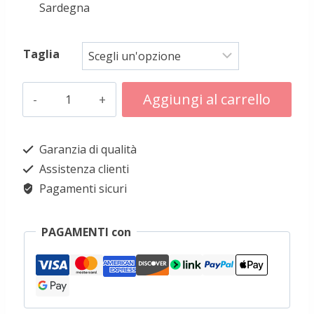
Sardegna
Taglia
Gabbanedda
Aggiungi al carrello
cappotto
Alternative:
sardo
Garanzia di qualità
in
Assistenza clienti
orbace
Pagamenti sicuri
quantità
PAGAMENTI con