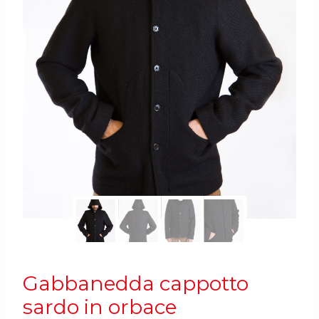
Gabbanedda cappotto
sardo in orbace