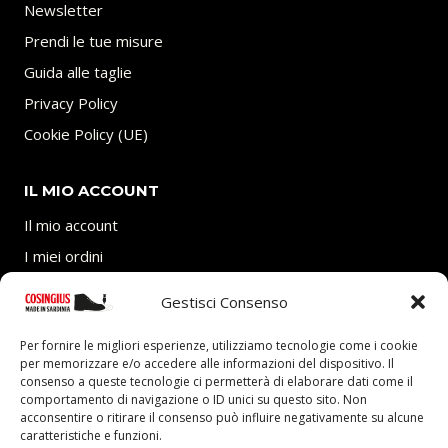
Newsletter
Prendi le tue misure
Guida alle taglie
Privacy Policy
Cookie Policy (UE)
IL MIO ACCOUNT
Il mio account
I miei ordini
Carrello
Gestisci Consenso
SEGUICI
Per fornire le migliori esperienze, utilizziamo tecnologie come i cookie
per memorizzare e/o accedere alle informazioni del dispositivo. Il
consenso a queste tecnologie ci permetterà di elaborare dati come il
comportamento di navigazione o ID unici su questo sito. Non
acconsentire o ritirare il consenso può influire negativamente su alcune
caratteristiche e funzioni.