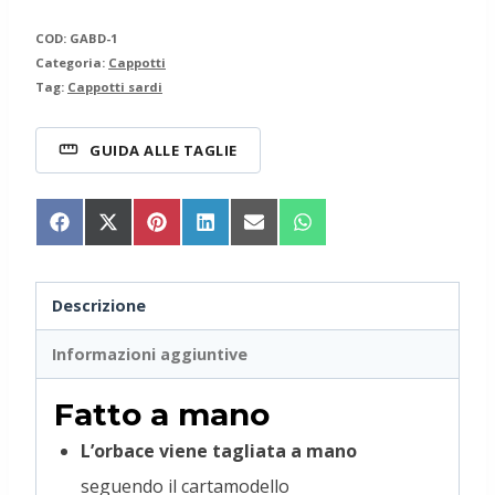
COD:
GABD-1
Categoria:
Cappotti
Tag:
Cappotti sardi
GUIDA ALLE TAGLIE
Share
Share
Share
Share
Share
Share
on
on
on
on
on
on
Facebook
X
Pinterest
LinkedIn
Email
WhatsApp
(Twitter)
Descrizione
Informazioni aggiuntive
Fatto a mano
L’orbace viene tagliata a mano
seguendo il cartamodello