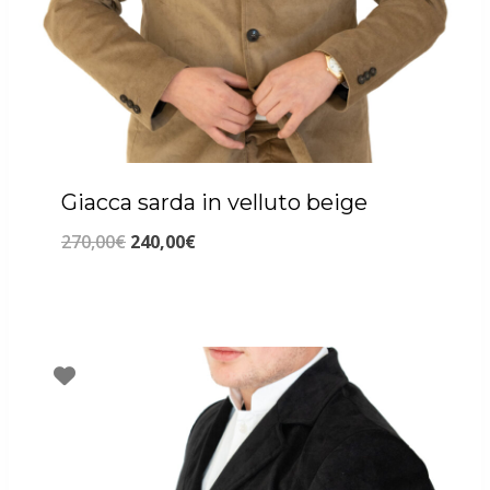
Giacca sarda in velluto beige
Il
Il
270,00
€
240,00
€
prezzo
prezzo
originale
attuale
era:
è:
270,00€.
240,00€.