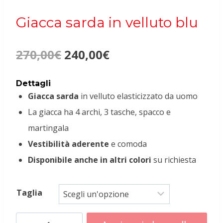
Giacca sarda in velluto blu
Il
Il
270,00
€
240,00
€
prezzo
prezzo
Dettagli
Giacca sarda
in velluto elasticizzato da uomo
originale
attuale
La giacca ha 4 archi, 3 tasche, spacco e
era:
è:
martingala
Vestibilità aderente
e comoda
270,00€.
240,00€.
Disponibile anche in altri colori
su richiesta
Taglia
Giacca