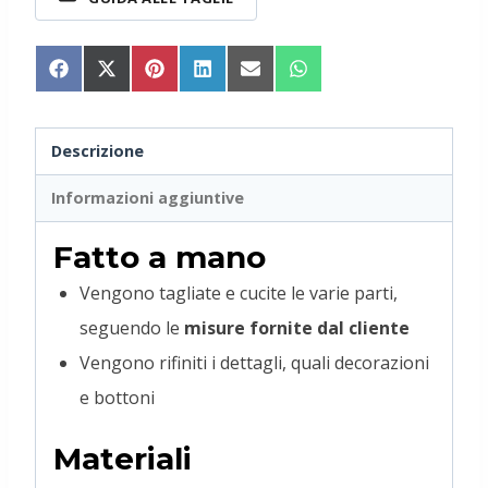
Share
Share
Share
Share
Share
Share
on
on
on
on
on
on
Facebook
X
Pinterest
LinkedIn
Email
WhatsApp
(Twitter)
Descrizione
Informazioni aggiuntive
Fatto a mano
Vengono tagliate e cucite le varie parti,
seguendo le
misure fornite dal cliente
Vengono rifiniti i dettagli, quali decorazioni
e bottoni
Materiali