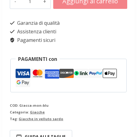
Aggiungi al carrello
sarda
Alternative:
in
Garanzia di qualità
velluto
Assistenza clienti
blu
Pagamenti sicuri
quantità
PAGAMENTI con
COD:
Giacca-mon-blu
Categoria:
Giacche
Tag:
Giacche in velluto sardo
GUIDA ALLE TAGLIE