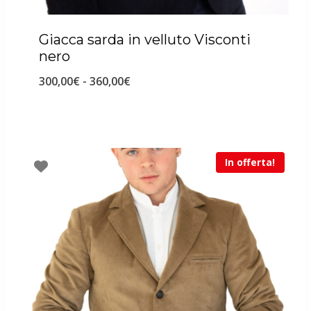
Giacca sarda in velluto Visconti
nero
Fascia
300,00
€
-
360,00
€
di
prezzo:
da
In offerta!
300,00€
a
360,00€