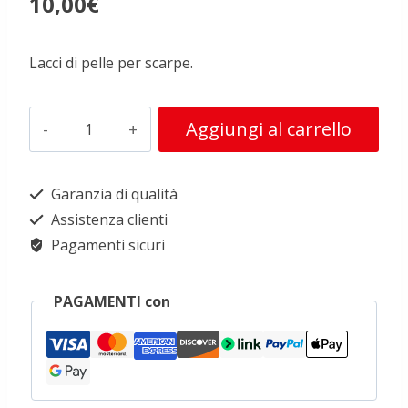
10,00
€
Lacci di pelle per scarpe.
Lacci
Alte
Aggiungi al carrello
in
pelle
Garanzia di qualità
(corrìas
Assistenza clienti
de
Pagamenti sicuri
peddi)
quantità
PAGAMENTI con