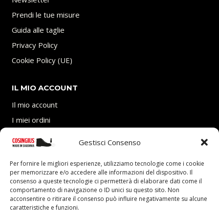
Prendi le tue misure
Guida alle taglie
Privacy Policy
Cookie Policy (UE)
IL MIO ACCOUNT
Il mio account
I miei ordini
Carrello
Gestisci Consenso
SEGUICI
Per fornire le migliori esperienze, utilizziamo tecnologie come i cookie
per memorizzare e/o accedere alle informazioni del dispositivo. Il
consenso a queste tecnologie ci permetterà di elaborare dati come il
comportamento di navigazione o ID unici su questo sito. Non
acconsentire o ritirare il consenso può influire negativamente su alcune
caratteristiche e funzioni.
P.Iva 03705770927 – REA: CA-292403 presso Camera