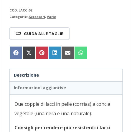
COD:
LACC-02
Categorie:
Accessori
,
Varie
GUIDA ALLE TAGLIE
Share
Share
Share
Share
Share
Share
on
on
on
on
on
on
Facebook
X
Pinterest
LinkedIn
Email
WhatsApp
(Twitter)
Descrizione
Informazioni aggiuntive
Due coppie di lacci in pelle (corrìas) a concia
vegetale (una nera e una naturale).
Consigli per rendere più resistenti i lacci