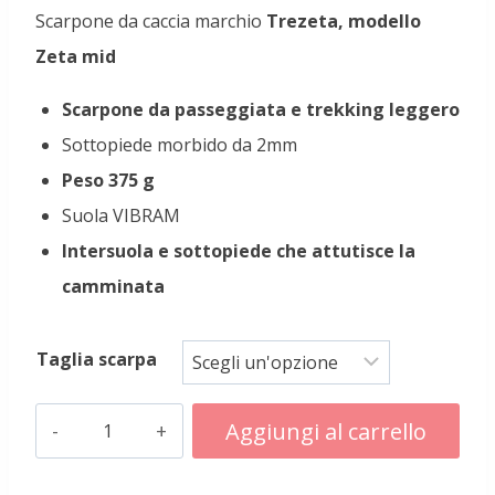
Scarpone da caccia marchio
Trezeta, modello
Zeta mid
Scarpone da passeggiata e trekking leggero
Sottopiede morbido da 2mm
Peso 375 g
Suola VIBRAM
Intersuola e sottopiede che attutisce la
camminata
Taglia scarpa
Scarpe
Aggiungi al carrello
Trezeta
Alternative:
modello