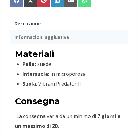
Share
Share
Share
Share
Share
Share
on
on
on
on
on
on
Facebook
X
Pinterest
LinkedIn
Email
WhatsApp
(Twitter)
Descrizione
Informazioni aggiuntive
Materiali
Pelle:
suede
Intersuola
: In microporosa
Suola
: Vibram Predator II
Consegna
La consegna varia da un minimo di
7 giorni a
un massimo di 20.