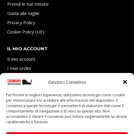
Prendi le tue misure
Guida alle taglie
Privacy Policy
Cookie Policy (UE)
IL MIO ACCOUNT
Il mio account
I miei ordini
Carrello
Gestisci Consenso
SEGUICI
Per fornire le migliori esperienze, utilizziamo tecnologie come i cookie
per memorizzare e/o accedere alle informazioni del dispositivo. Il
consenso a queste tecnologie ci permetterà di elaborare dati come il
comportamento di navigazione o ID unici su questo sito. Non
acconsentire o ritirare il consenso può influire negativamente su alcune
caratteristiche e funzioni.
P.Iva 03705770927 – REA: CA-292403 presso Camera