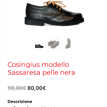
Cosingius modello
Sassaresa pelle nera
Il
Il
90,00
€
80,00
€
prezzo
prezzo
Descrizione