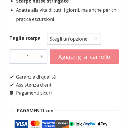
Scarpe basse stringate
originale
attuale
Adatte alla vita di tutti i giorni, ma anche per chi
era:
è:
pratica escursioni
90,00€.
80,00€.
Taglia scarpa
Cosingius
Aggiungi al carrello
modello
Alternative:
Sassaresa
Garanzia di qualità
pelle
Assistenza clienti
nera
Pagamenti sicuri
quantità
PAGAMENTI con