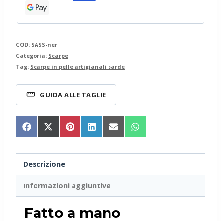
COD:
SASS-ner
Categoria:
Scarpe
Tag:
Scarpe in pelle artigianali sarde
GUIDA ALLE TAGLIE
Share
Share
Share
Share
Share
Share
on
on
on
on
on
on
Facebook
X
Pinterest
LinkedIn
Email
WhatsApp
(Twitter)
Descrizione
Informazioni aggiuntive
Fatto a mano