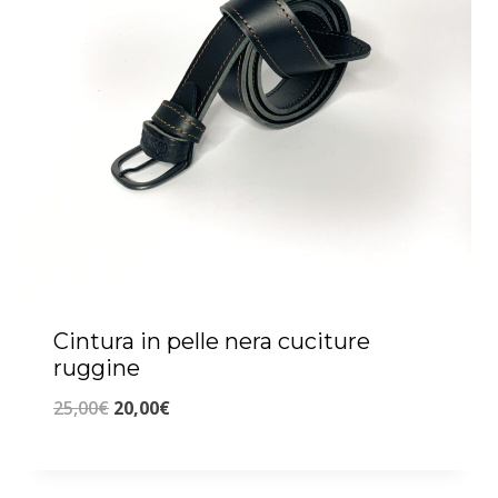
Cintura in pelle nera cuciture
ruggine
Il
Il
25,00
€
20,00
€
prezzo
prezzo
originale
attuale