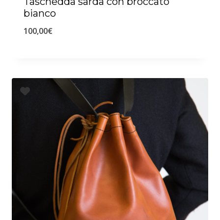
Taschedda sarda con broccato
bianco
100,00
€