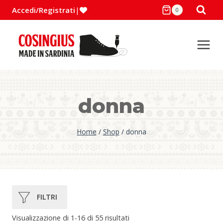
Salta
Accedi/Registrati
|
0
al
contenuto
donna
Home
/
Shop
/
donna
Popolarità
Visualizzazione di 1-16 di 55 risultati