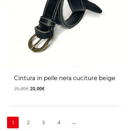
Cintura in pelle nera cuciture beige
Il
Il
25,00
€
20,00
€
prezzo
prezzo
originale
attuale
era:
è:
1
2
3
4
→
25,00€.
20,00€.