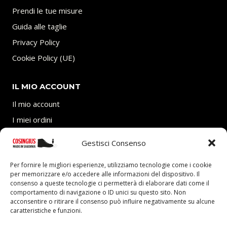
Prendi le tue misure
Guida alle taglie
Privacy Policy
Cookie Policy (UE)
IL MIO ACCOUNT
Il mio account
I miei ordini
Carrello
Gestisci Consenso
SEGUICI
Per fornire le migliori esperienze, utilizziamo tecnologie come i cookie
per memorizzare e/o accedere alle informazioni del dispositivo. Il
consenso a queste tecnologie ci permetterà di elaborare dati come il
comportamento di navigazione o ID unici su questo sito. Non
acconsentire o ritirare il consenso può influire negativamente su alcune
caratteristiche e funzioni.
P.Iva 03705770927 – REA: CA-292403 presso Camera