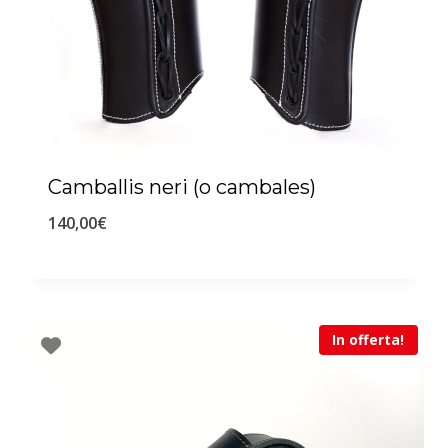
Camballis neri (o cambales)
140,00
€
In offerta!