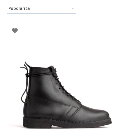
In offerta
Prezzo
20€
220€
20
70
120
170
220
Categorie
Gift Cards
(0)
Scarpe
(7)
Scarponi da caccia (marchi vari)
(0)
Pantaloni
(0)