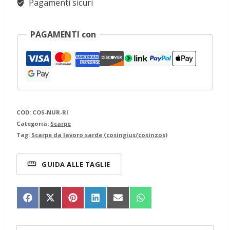
Pagamenti sicuri
quantità
PAGAMENTI con
COD:
COS-NUR-RI
Categoria:
Scarpe
Tag:
Scarpe da lavoro sarde (cosingius/cosinzos)
GUIDA ALLE TAGLIE
Share
Share
Share
Share
Share
Share
on
on
on
on
on
on
Facebook
X
Pinterest
LinkedIn
Email
WhatsApp
(Twitter)