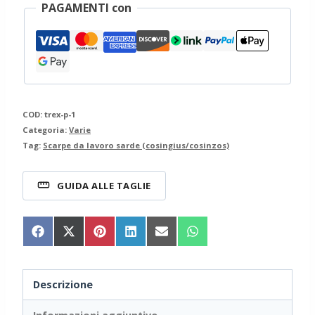
PAGAMENTI con
COD:
trex-p-1
Categoria:
Varie
Tag:
Scarpe da lavoro sarde (cosingius/cosinzos)
GUIDA ALLE TAGLIE
Share
Share
Share
Share
Share
Share
on
on
on
on
on
on
Facebook
X
Pinterest
LinkedIn
Email
WhatsApp
(Twitter)
Descrizione