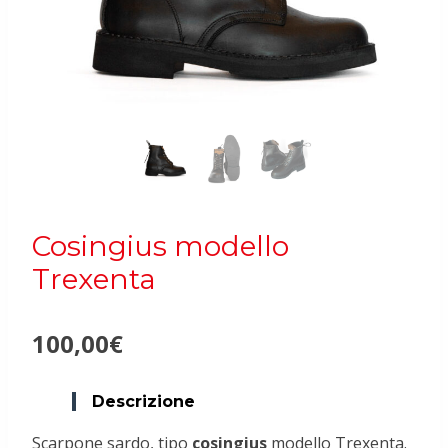
Cosingius modello
Trexenta
100,00
€
Descrizione
Scarpone sardo, tipo
cosingius
modello Trexenta.