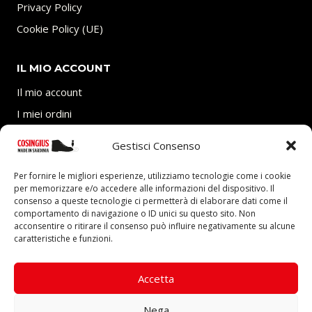
Privacy Policy
Cookie Policy (UE)
IL MIO ACCOUNT
Il mio account
I miei ordini
Carrello
Gestisci Consenso
SEGUICI
Per fornire le migliori esperienze, utilizziamo tecnologie come i cookie
per memorizzare e/o accedere alle informazioni del dispositivo. Il
consenso a queste tecnologie ci permetterà di elaborare dati come il
comportamento di navigazione o ID unici su questo sito. Non
acconsentire o ritirare il consenso può influire negativamente su alcune
caratteristiche e funzioni.
P.Iva 03705770927 – REA: CA-292403 presso Camera
di Commercio Industria Artigianato e Agricoltura di
Accetta
Cagliari.
Nega