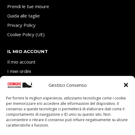
Prendi le tue misure
Guida alle taglie
Privacy Policy
Cookie Policy (UE)
IL MIO ACCOUNT
Il mio account
I miei ordini
Carrello
Gestisci Consenso
SEGUICI
Per fornire le migliori esperienze, utilizziamo tecnologie come i cookie
per memorizzare e/o accedere alle informazioni del dispositivo. Il
consenso a queste tecnologie ci permetterà di elaborare dati come il
comportamento di navigazione o ID unici su questo sito. Non
acconsentire o ritirare il consenso può influire negativamente su alcune
caratteristiche e funzioni.
P.Iva 03705770927 – REA: CA-292403 presso Camera