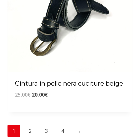
Cintura in pelle nera cuciture beige
Il
Il
25,00
€
20,00
€
prezzo
prezzo
originale
attuale
era:
è:
1
2
3
4
→
25,00€.
20,00€.