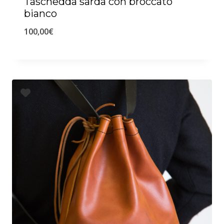
Taschedda sarda con broccato
bianco
100,00
€