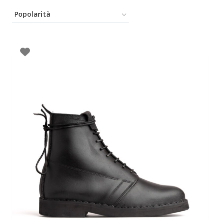
In offerta
Prezzo
20€
220€
20
70
120
170
220
Categorie
Gift Cards
(0)
Scarpe
(6)
Scarponi da caccia (marchi vari)
(0)
Pantaloni
(0)