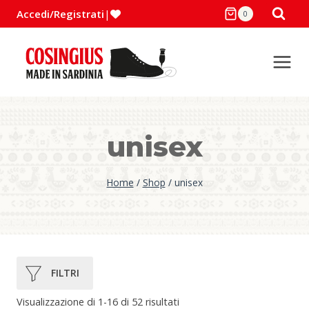
Salta
Accedi/Registrati
|
0
al
contenuto
unisex
Home
/
Shop
/
unisex
Popolarità
Visualizzazione di 1-16 di 52 risultati