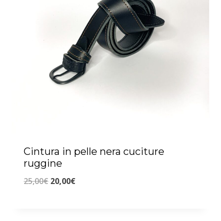
Cintura in pelle nera cuciture
ruggine
Il
Il
25,00
€
20,00
€
prezzo
prezzo
originale
attuale