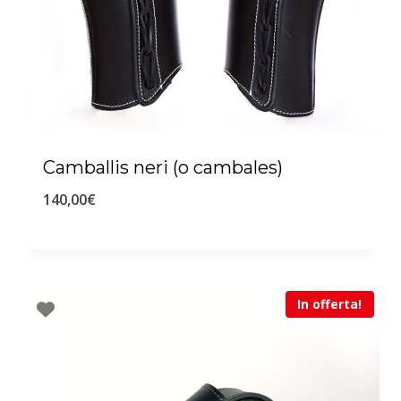
Camballis neri (o cambales)
140,00
€
In offerta!